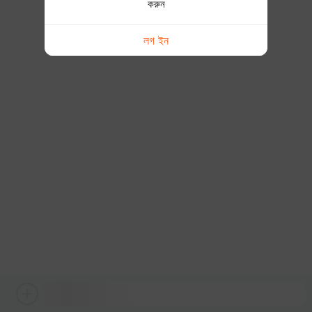
করুন
লগ ইন